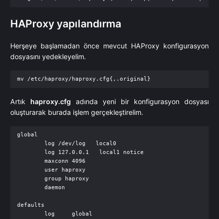
HAProxy yapılandırma
Herşeye başlamadan önce mevcut HAProxy konfigurasyon
dosyasını yedekleyelim.
Artık
haproxy.cfg
adında yeni bir konfigurasyon dosyası
oluşturarak burada işlem gerçekleştirelim.
global

        log /dev/log   local0

        log 127.0.0.1   local1 notice

        maxconn 4096

        user haproxy

        group haproxy

        daemon

defaults

        log     global
