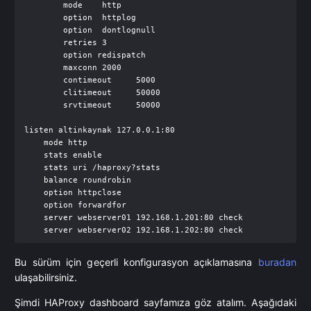
        mode    http

        option  httplog

        option  dontlognull

        retries 3

        option redispatch

        maxconn 2000

        contimeout     5000

        clitimeout     50000

        srvtimeout     50000

listen altinkaynak 127.0.0.1:80

    mode http

    stats enable

    stats uri /haproxy?stats

    balance roundrobin

    option httpclose

    option forwardfor

    server webserver01 192.168.1.201:80 check

Bu sürüm için geçerli konfigurasyon açıklamasına
buradan
ulaşabilirsiniz.
Şimdi HAProxy dashboard sayfamıza göz atalım. Aşağıdaki